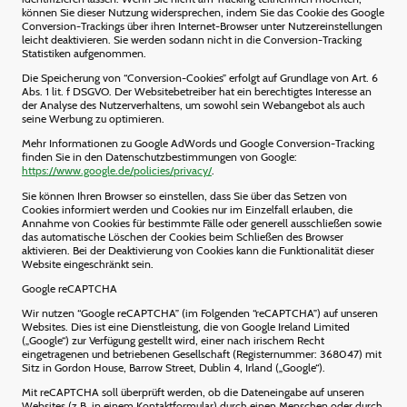
können Sie dieser Nutzung widersprechen, indem Sie das Cookie des Google
Conversion-Trackings über ihren Internet-Browser unter Nutzereinstellungen
leicht deaktivieren. Sie werden sodann nicht in die Conversion-Tracking
Statistiken aufgenommen.
Die Speicherung von “Conversion-Cookies” erfolgt auf Grundlage von Art. 6
Abs. 1 lit. f DSGVO. Der Websitebetreiber hat ein berechtigtes Interesse an
der Analyse des Nutzerverhaltens, um sowohl sein Webangebot als auch
seine Werbung zu optimieren.
Mehr Informationen zu Google AdWords und Google Conversion-Tracking
finden Sie in den Datenschutzbestimmungen von Google:
https://www.google.de/policies/privacy/
.
Sie können Ihren Browser so einstellen, dass Sie über das Setzen von
Cookies informiert werden und Cookies nur im Einzelfall erlauben, die
Annahme von Cookies für bestimmte Fälle oder generell ausschließen sowie
das automatische Löschen der Cookies beim Schließen des Browser
aktivieren. Bei der Deaktivierung von Cookies kann die Funktionalität dieser
Website eingeschränkt sein.
Google reCAPTCHA
Wir nutzen “Google reCAPTCHA” (im Folgenden “reCAPTCHA”) auf unseren
Websites. Dies ist eine Dienstleistung, die von Google Ireland Limited
(„Google“) zur Verfügung gestellt wird, einer nach irischem Recht
eingetragenen und betriebenen Gesellschaft (Registernummer: 368047) mit
Sitz in Gordon House, Barrow Street, Dublin 4, Irland („Google“).
Mit reCAPTCHA soll überprüft werden, ob die Dateneingabe auf unseren
Websites (z.B. in einem Kontaktformular) durch einen Menschen oder durch