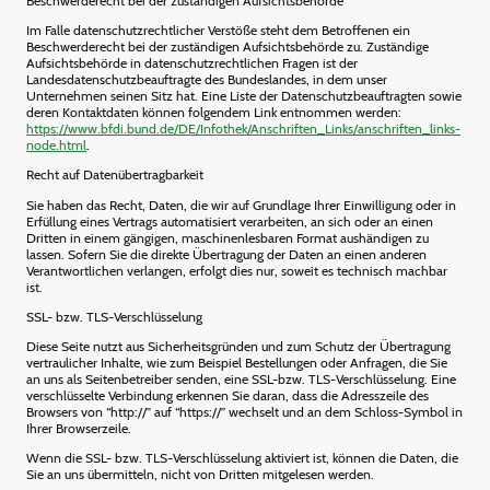
Beschwerderecht bei der zuständigen Aufsichtsbehörde
Im Falle datenschutzrechtlicher Verstöße steht dem Betroffenen ein
Beschwerderecht bei der zuständigen Aufsichtsbehörde zu. Zuständige
Aufsichtsbehörde in datenschutzrechtlichen Fragen ist der
Landesdatenschutzbeauftragte des Bundeslandes, in dem unser
Unternehmen seinen Sitz hat. Eine Liste der Datenschutzbeauftragten sowie
deren Kontaktdaten können folgendem Link entnommen werden:
https://www.bfdi.bund.de/DE/Infothek/Anschriften_Links/anschriften_links-
node.html
.
Recht auf Datenübertragbarkeit
Sie haben das Recht, Daten, die wir auf Grundlage Ihrer Einwilligung oder in
Erfüllung eines Vertrags automatisiert verarbeiten, an sich oder an einen
Dritten in einem gängigen, maschinenlesbaren Format aushändigen zu
lassen. Sofern Sie die direkte Übertragung der Daten an einen anderen
Verantwortlichen verlangen, erfolgt dies nur, soweit es technisch machbar
ist.
SSL- bzw. TLS-Verschlüsselung
Diese Seite nutzt aus Sicherheitsgründen und zum Schutz der Übertragung
vertraulicher Inhalte, wie zum Beispiel Bestellungen oder Anfragen, die Sie
an uns als Seitenbetreiber senden, eine SSL-bzw. TLS-Verschlüsselung. Eine
verschlüsselte Verbindung erkennen Sie daran, dass die Adresszeile des
Browsers von “http://” auf “https://” wechselt und an dem Schloss-Symbol in
Ihrer Browserzeile.
Wenn die SSL- bzw. TLS-Verschlüsselung aktiviert ist, können die Daten, die
Sie an uns übermitteln, nicht von Dritten mitgelesen werden.