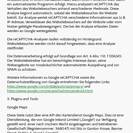
ein automatisiertes Programm erfolgt. Hierzu analysiert reCAPTCHA das
Verhalten des Websitebesuchers anhand verschiedener Merkmale. Diese
Analyse beginnt automatisch, sobald der Websitebesucher die Website
betritt. Zur Analyse wertet reCAPTCHA verschiedene Informationen aus (z.B.
IP-Adresse, Verweildauer des Websitebesuchers auf der Website oder vom
Nutzer getätigte Mausbewegungen). Die bei der Analyse erfassten Daten
werden an Google weitergeleitet.
Die reCAPTCHA-Analysen laufen vollständig im Hintergrund.
Websitebesucher werden nicht darauf hingewiesen, dass eine Analyse
stattfindet.
Die Datenverarbeitung erfolgt auf Grundlage von Art. 6 Abs. 1 lit. f DSGVO.
Der Websitebetreiber hat ein berechtigtes Interesse daran, seine
Webangebote vor missbräuchlicher automatisierter Ausspähung und vor
SPAM zu schützen.
Weitere Informationen zu Google reCAPTCHA sowie die
Datenschutzerklärung von Google entnehmen Sie folgenden Links:
https://www.google.com/intl/de/policies/privacy/
und
https://www.google.com/recaptcha/intro/android.html
.
5. Plugins und Tools
Google Maps
Diese Seite nutzt über eine API den Kartendienst Google Maps. Dies ist eine
Dienstleistung, die von Google Ireland Limited („Google“) zur Verfügung
gestellt wird, einer nach irischem Recht eingetragenen und betriebenen
Gesellschaft (Registernummer: 368047) mit Sitz in Gordon House, Barrow
Street, Dublin 4, Irland („Google“).